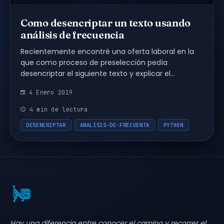
Como desencriptar un texto usando
análisis de frecuencia
Recientemente encontré una oferta laboral en la
que como proceso de preselección pedía
desencriptar el siguiente texto y explicar el
procedimiento realizado.
4 Enero 2019
ΣΦΨΞΔλΨΔΛΣΦΔλΨξΔϗΞΔΦΨΞϑλΨΛΣΘϑΞϗΦϑλΨΣΞΨ...
4 min de lectura
DESENCRIPTAR
ANALISIS-DE-FRECUENTA
PYTHON
Hay una diferencia entre conocer el camino y recorrer el